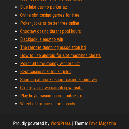
Blue lake casino parker az
Online slot casino games for free
Poker jacks or better free online
Choctaw casino durant pool hours
Blackjack is easy to win
The remote gambling association ltd
How to use android for slot machines cheats
Poker all time money winners list
Best casino near los angeles
Shooting at muckleshoot casino auburn wa
Create your own gambling website
Play hoyle casino games online free
Wheel of fortune game sounds
Proudly powered by
WordPress
|
Theme:
Envo Magazine