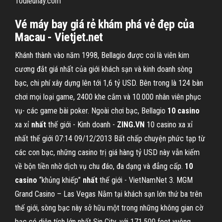
10dieuhay.com
Vé máy bay giá rẻ khám phá vẻ
đẹp
của
Macau - Vietjet.net
Khánh thành vào năm 1998, Bellagio được coi là viên kim
cương đắt giá nhất của giới khách sạn và kinh doanh sòng
bạc, chi phí xây dựng lên tới 1,6 tỷ USD. Bên trong là 124 bàn
chơi mọi loại game, 2400 khe cắm và 10.000 nhân viên phục
vụ- các game bài poker. Ngoài chơi bạc, Bellagio
10 casino
xa xỉ
nhất
thế giới - Kinh doanh -
ZING.VN
10 casino xa xỉ
nhất thế giới 07:14 09/12/2013 Bất chấp chuyện phức tạp từ
các con bạc, những casino trị giá hàng tỷ USD này vẫn kiếm
về bộn tiền nhờ dịch vụ chu đáo, đa dạng và đẳng cấp.
10
casino
“khủng khiếp”
nhất
thế giới - VietNamNet 3. MGM
Grand Casino – Las Vegas Nằm tại khách sạn lớn thứ ba trên
thế giới, sòng bạc này sở hữu một trong những không gian cờ
bạc có diện tích lớn nhất Sin City, với 171,500 foot vuông.