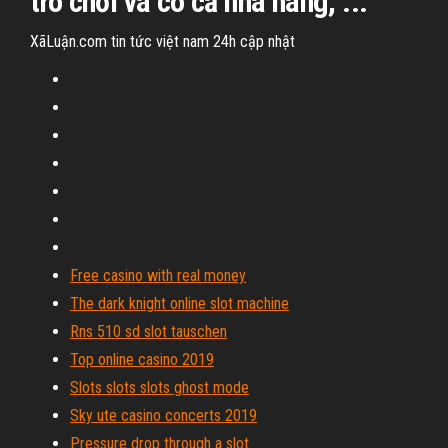
trò chơi và có cả nhà hàng, ...
XãLuận.com tin tức việt nam 24h cập nhật
Free casino with real money
The dark knight online slot machine
Rns 510 sd slot tauschen
Top online casino 2019
Slots slots slots ghost mode
Sky ute casino concerts 2019
Pressure drop through a slot